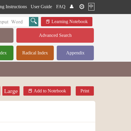
⚙️
中
ng Instructions
User Guide
FAQ
👤
Learning Notebook
Advanced Search
ndex
Radical Index
Appendix
Large
Add to Notebook
Print