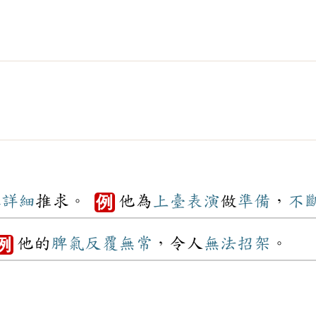
容
詳細
推求。
他為
上臺
表演
做
準備
，
不
例
他的
脾氣
反覆無常
，令人
無法
招架
。
例