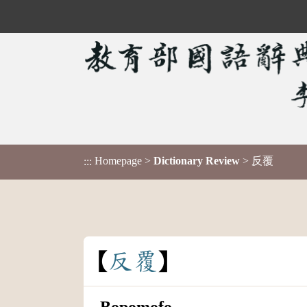
Homepage
>
Dictionary Review
> 反覆
:::
反
覆
Bopomofo