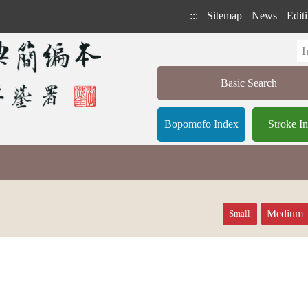
:::
Sitemap
News
Editi
Basic Search
Bopomofo Index
Stroke I
Medium
Small