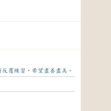
斷
反覆
練習
，
希望
盡善盡美
。