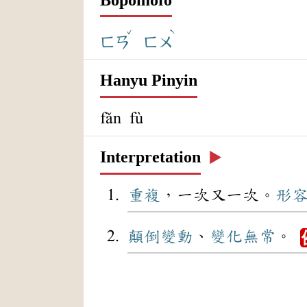
ˇ
ˋ
ㄈㄢ
ㄈㄨ
Hanyu Pinyin
fǎn fù
Interpretation
▶️
重複
，一次又一次。
形
顛倒
變動
、
變化無常
。