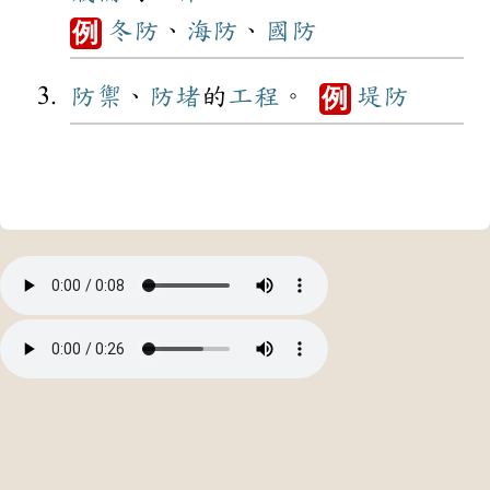
冬防
、
海防
、
國防
例
防禦
、
防堵
的
工程
。
堤防
例