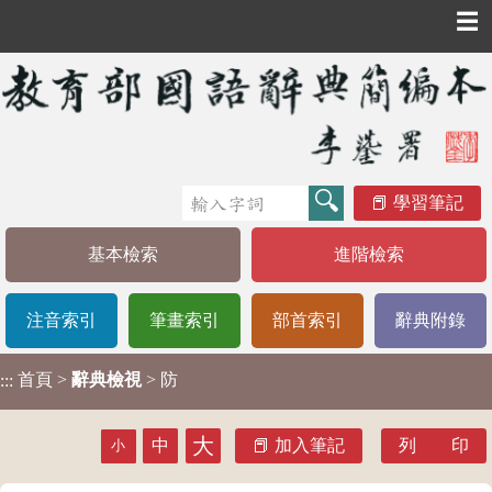
☰
學習筆記
基本檢索
進階檢索
注音索引
筆畫索引
部首索引
辭典附錄
首頁
>
辭典檢視
> 防
:::
大
中
加入筆記
列 印
小