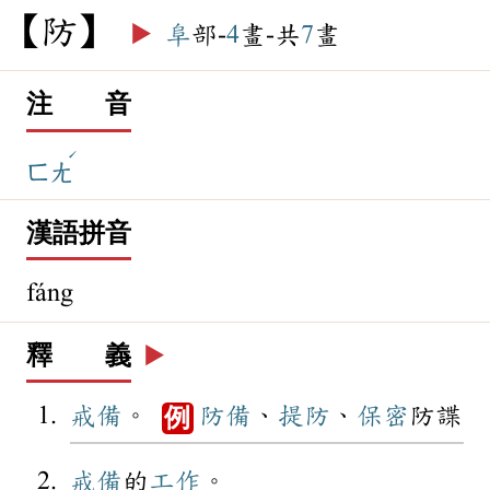
防
▶️
阜
部-
4
畫-共
7
畫
注 音
ˊ
ㄈㄤ
漢語拼音
fáng
釋 義
▶️
戒備
。
防備
、
提防
、
保密
防諜
例
戒備
的
工作
。