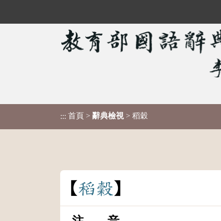
首頁
>
辭典檢視
> 稻穀
:::
稻
穀
注 音