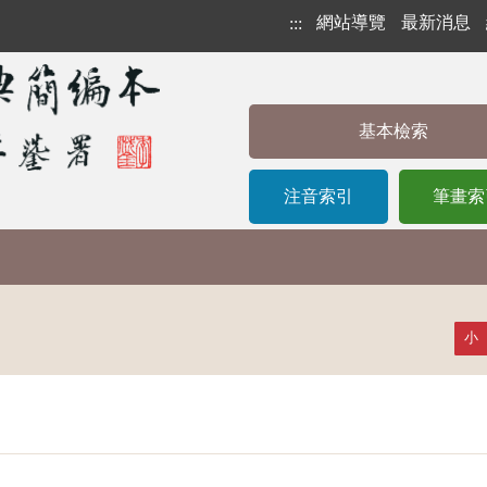
網站導覽
最新消息
:::
基本檢索
注音索引
筆畫索
小