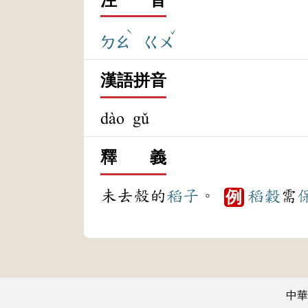
ˋ
ˇ
ㄉㄠ
ㄍㄨ
漢語拼音
dào gǔ
釋 義
未去殼的
稻子
。
稻穀
需
例
中華