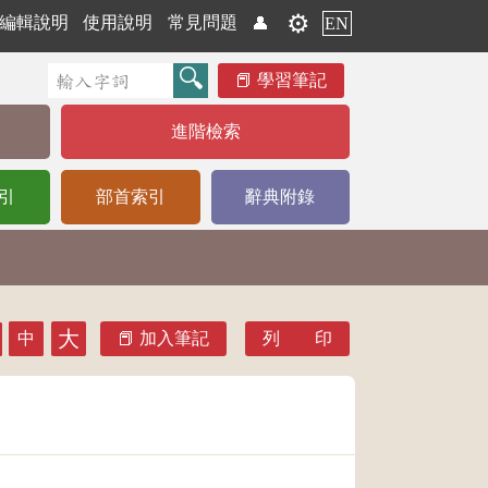
⚙️
編輯說明
使用說明
常見問題
👤
EN
學習筆記
進階檢索
引
部首索引
辭典附錄
大
中
加入筆記
列 印