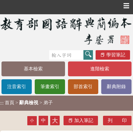
☰
學習筆記
基本檢索
進階檢索
注音索引
筆畫索引
部首索引
辭典附錄
首頁
>
辭典檢視
> 弟子
:::
大
中
加入筆記
列 印
小