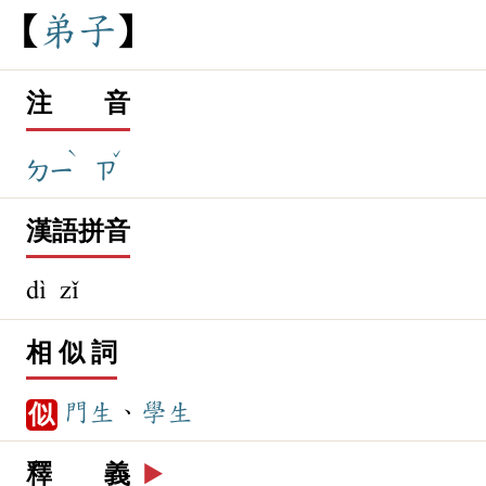
弟
子
注 音
ˋ
ˇ
ㄉㄧ
ㄗ
漢語拼音
dì zǐ
相 似 詞
門生
、
學生
似
釋 義
▶️