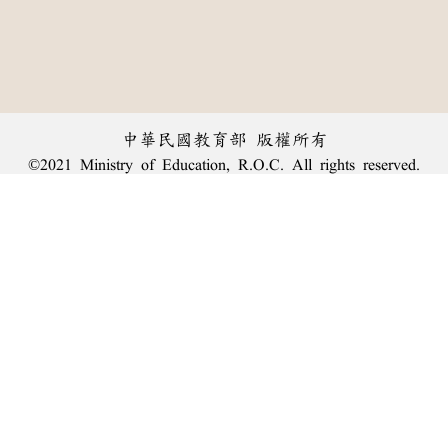
中華民國教育部 版權所有
©2021 Ministry of Education, R.O.C. All rights reserved.
︿
:::
個資法及隱私聲明
|
辭典公眾授權網
|
意見交流
|
網網相連
三峽總院區地址：新北市三峽區三樹路2號、
臺北院區地址：臺北市大安區和平東路一段179號、
回頂端
臺中院區地址：臺中市豐原區師範街67號
電話總機：
(02)7740-7890
、
傳真：(02)7740-7064、
TANet VoIP：9009-7890
線上人數: 2286