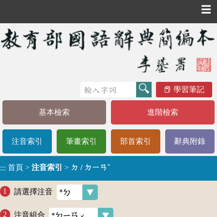
☰
學習筆記
基本檢索
進階檢索
注音索引
筆畫索引
部首索引
辭典附錄
首頁
>
注音索引
>
ㄉ / ㄉㄧㄢˇ
:::
請選擇注音
注音組合