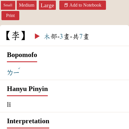
Large
Medium
Add to Notebook
Small
Print
李
▶️
木
部-
3
畫-共
7
畫
Bopomofo
ˇ
ㄌㄧ
Hanyu Pinyin
lǐ
Interpretation