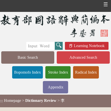
☰
Learning Notebook
Basic Search
Advanced Search
Bopomofo Index
Stroke Index
Radical Index
Appendix
Homepage
>
Dictionary Review
> 李
:::