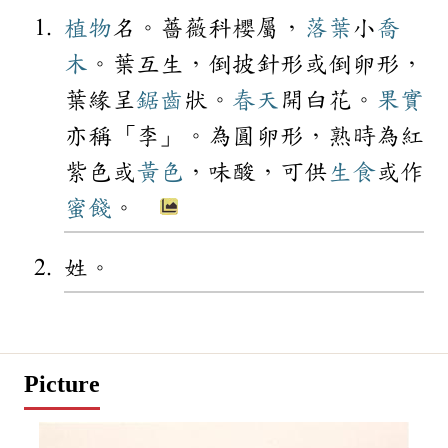
植物
名。薔薇科櫻屬，
落葉
小
喬
木
。葉互生，倒披針形或倒卵形，
葉緣呈
鋸齒
狀。
春天
開白花。
果實
亦稱「李」。為圓卵形，熟時為紅
紫色或
黃色
，味酸，可供
生食
或作
蜜餞
。
姓。
Picture