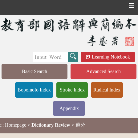
☰
Learning Notebook
Basic Search
Advanced Search
Bopomofo Index
Stroke Index
Radical Index
Appendix
Homepage
>
Dictionary Review
> 過分
:::