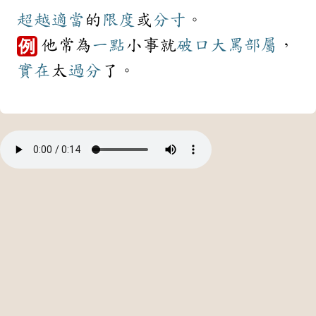
超越
適當
的
限度
或
分寸
。
他常為
一點
小事就
破口大罵
部屬
，
例
實在
太
過分
了。