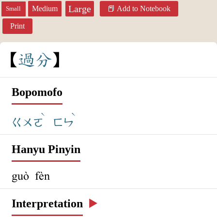
Large
Medium
Add to Notebook
Small
Print
過
分
Bopomofo
ˋ
ˋ
ㄍㄨㄛ
ㄈㄣ
Hanyu Pinyin
guò fèn
Interpretation
▶️