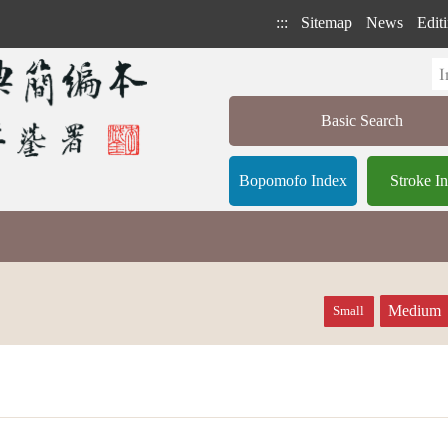
:::
Sitemap
News
Editi
Basic Search
Bopomofo Index
Stroke I
Medium
Small