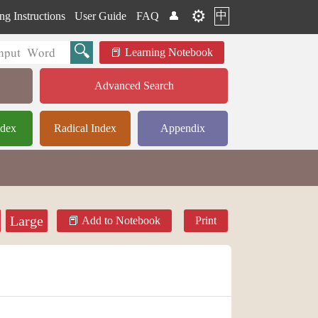
⚙️
中
ng Instructions
User Guide
FAQ
👤
Learning Notebook
Advanced Search
ndex
Radical Index
Appendix
Large
Add to Notebook
Print