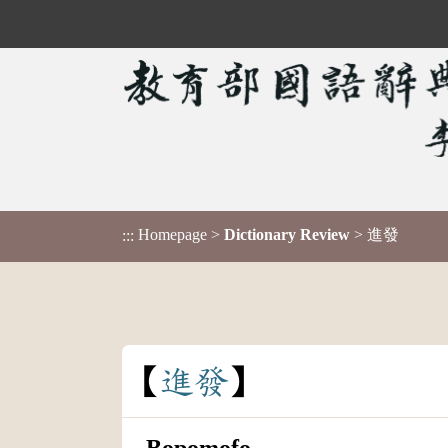
Homepage
>
Dictionary Review
> 進發
:::
進
發
Bopomofo