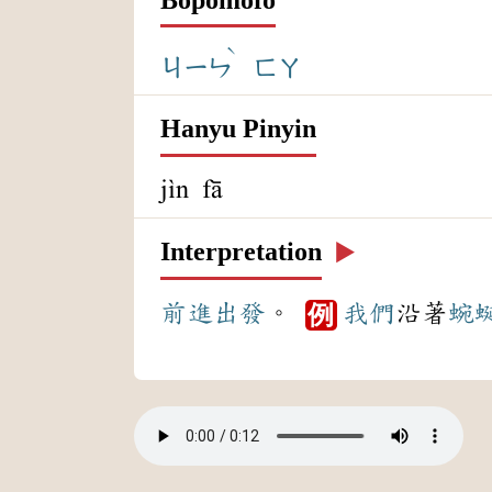
ˋ
ㄐㄧㄣ
ㄈㄚ
Hanyu Pinyin
jìn fā
Interpretation
▶️
前進
出發
。
我們
沿著
蜿
例