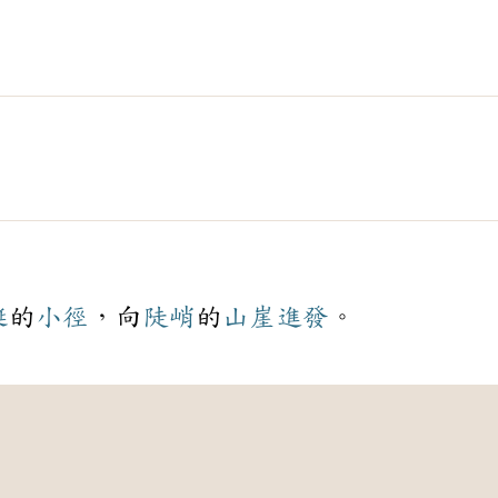
蜒
的
小徑
，向
陡峭
的
山崖
進發
。