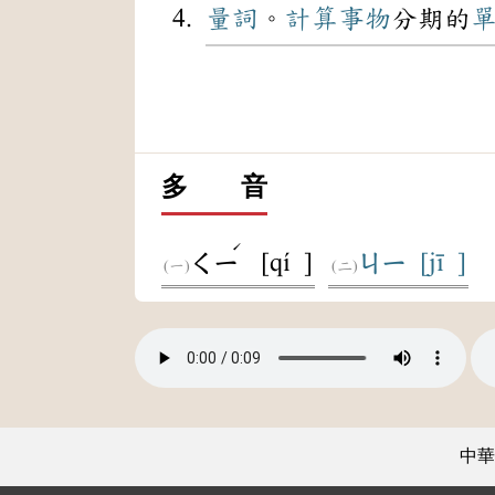
量詞
。
計算
事物
分期的
多 音
ˊ
[qí ]
[jī ]
ㄑㄧ
ㄐㄧ
中華