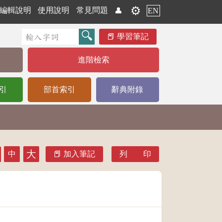
⚙️
編輯說明
使用說明
常見問題
👤
EN
學習筆記
進階檢索
引
部首索引
辭典附錄
大
中
加入筆記
列 印