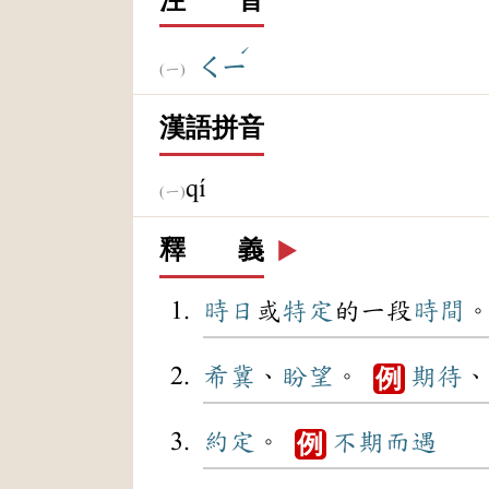
ˊ
ㄑㄧ
漢語拼音
qí
釋 義
▶️
時日
或
特定
的一段
時間
希冀
、
盼望
。
期待
、
例
約定
。
不期而遇
例