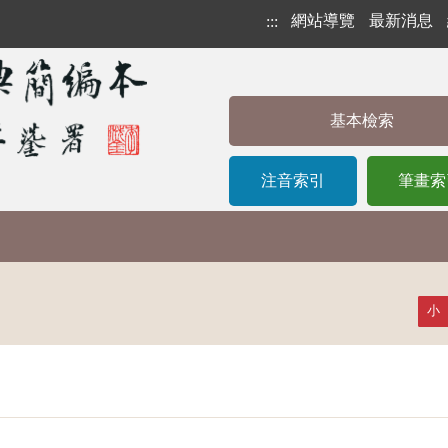
網站導覽
最新消息
:::
基本檢索
注音索引
筆畫索
小