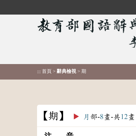
首頁
>
辭典檢視
> 期
:::
期
▶️
月
部-
8
畫-共
12
畫
注 音