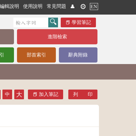
⚙️
編輯說明
使用說明
常見問題
👤
EN
學習筆記
進階檢索
引
部首索引
辭典附錄
大
中
加入筆記
列 印