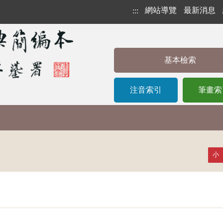
網站導覽
最新消息
:::
基本檢索
注音索引
筆畫索
小