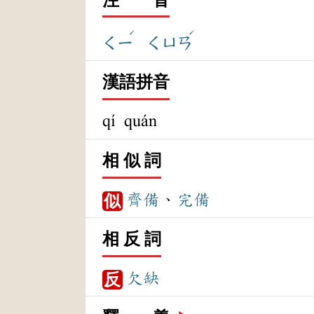
ˊ
ˊ
ㄑㄧ
ㄑㄩㄢ
漢語拼音
qí quán
相 似 詞
齊備
、
完備
似
相 反 詞
欠缺
反