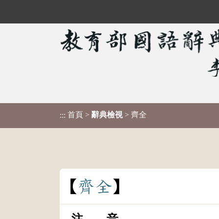
首頁
>
辭典檢視
> 齊全
:::
齊
全
注 音