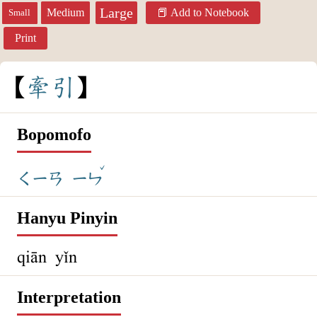
Large
Medium
Add to Notebook
Small
Print
牽
引
Bopomofo
ˇ
ㄑㄧㄢ
ㄧㄣ
Hanyu Pinyin
qiān yǐn
Interpretation