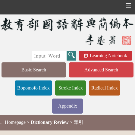
☰
Learning Notebook
Basic Search
Advanced Search
Bopomofo Index
Stroke Index
Radical Index
Appendix
Homepage
>
Dictionary Review
> 牽引
:::