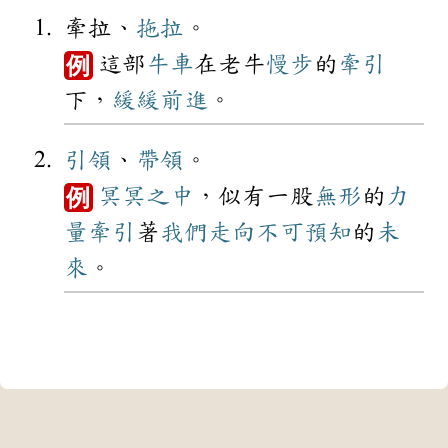
牽拉、
拖拉
。
這部
牛車
在老牛
慢步
的
牽引
例
下，
緩緩
前進
。
引領
、
帶領
。
冥冥之中
，似有一股
無形
的
力
例
量
牽引
著
我們
走向
不可
預知
的
未
來
。