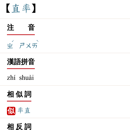
直
率
注 音
ˊ
ˋ
ㄓ
ㄕㄨㄞ
漢語拼音
zhí shuài
相 似 詞
率直
似
相 反 詞