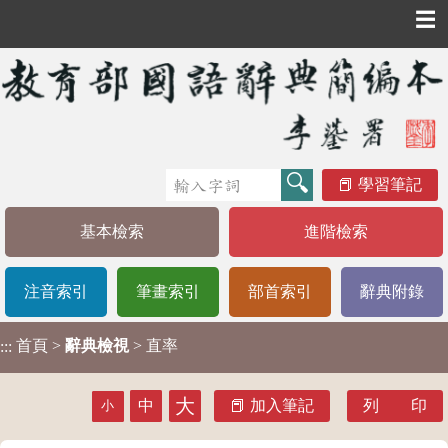
☰
學習筆記
基本檢索
進階檢索
注音索引
筆畫索引
部首索引
辭典附錄
首頁
>
辭典檢視
> 直率
:::
大
中
加入筆記
列 印
小