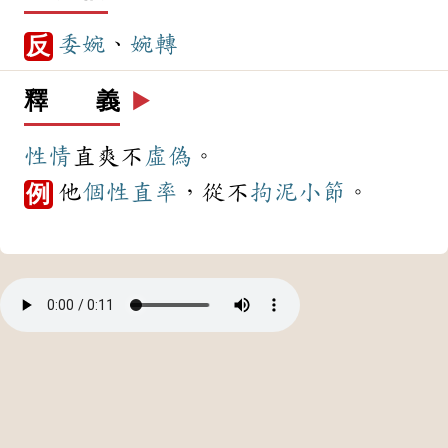
委婉
、
婉轉
反
釋 義
▶️
性情
直爽不
虛偽
。
他
個性
直率
，從不
拘泥
小節
。
例