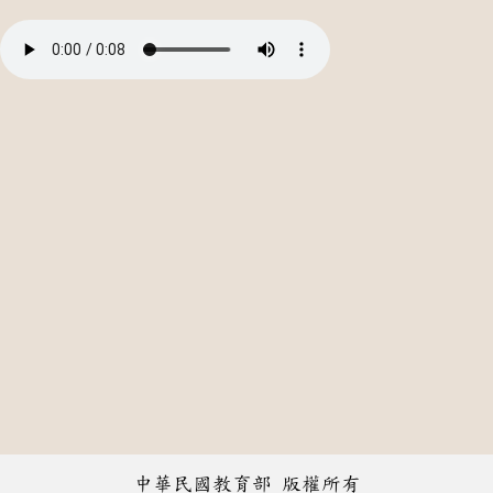
中華民國教育部 版權所有