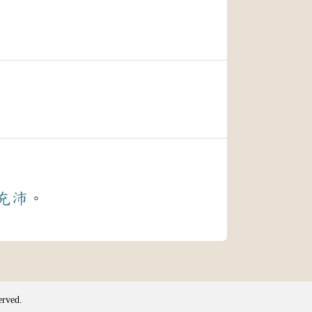
充沛
。
erved.