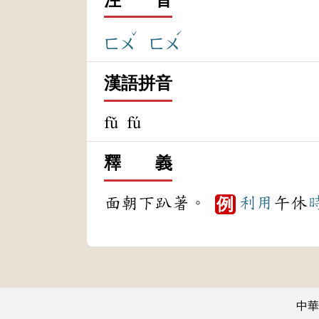
ˇ
ˊ
ㄈㄨ
ㄈㄨ
漢語拼音
fǔ fú
釋 義
面朝下趴著。
利用
午休
例
中華