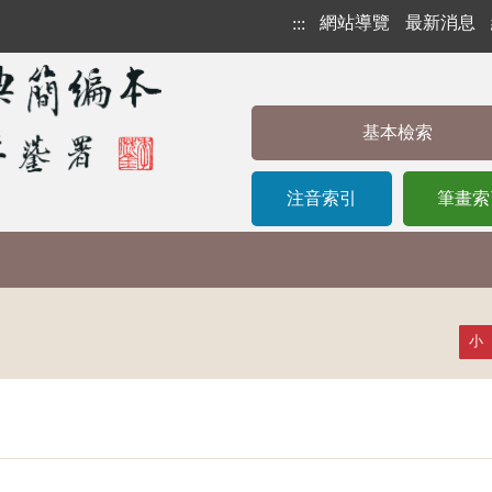
網站導覽
最新消息
:::
基本檢索
注音索引
筆畫索
小