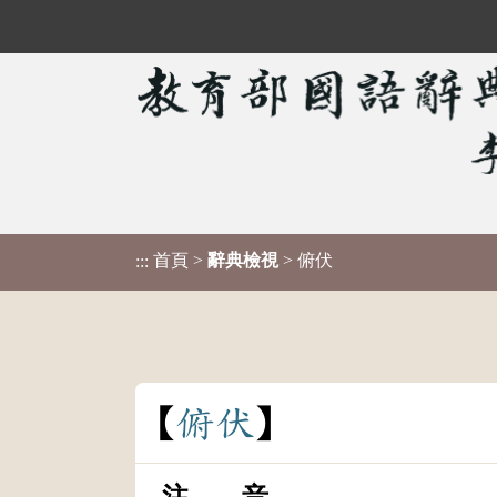
首頁
>
辭典檢視
> 俯伏
:::
俯
伏
注 音