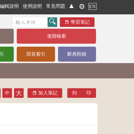
⚙️
編輯說明
使用說明
常見問題
👤
EN
學習筆記
進階檢索
引
部首索引
辭典附錄
大
中
加入筆記
列 印