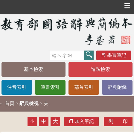
☰
學習筆記
基本檢索
進階檢索
注音索引
筆畫索引
部首索引
辭典附錄
首頁
>
辭典檢視
> 夫
:::
大
中
加入筆記
列 印
小