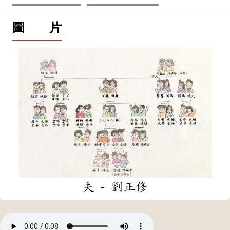
圖 片
夫 - 劉正修