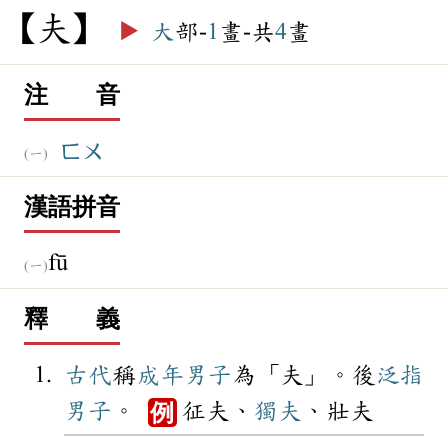
夫
▶️
大
部-
1
畫-共
4
畫
注 音
ㄈㄨ
漢語拼音
fū
釋 義
古代
稱
成年
男子
為「夫」。後
泛指
男子
。
征夫、
獨夫
、壯夫
例