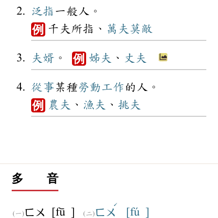
泛指
一般人。
千夫所指、
萬夫莫敵
例
夫婿
。
姊夫
、
丈夫
例
從事
某種
勞動
工作
的人。
農夫
、
漁夫
、
挑夫
例
多 音
ˊ
[fū ]
[fú ]
ㄈㄨ
ㄈㄨ