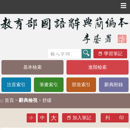
☰
學習筆記
基本檢索
進階檢索
注音索引
筆畫索引
部首索引
辭典附錄
首頁
>
辭典檢視
> 舒緩
:::
大
中
加入筆記
列 印
小