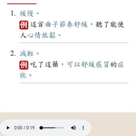
緩慢
。
這首
曲子
節奏
舒緩
，聽了能使
例
人
心情
放鬆
。
減輕
。
吃了這藥，
可以
舒緩
感冒
的
症
例
狀
。