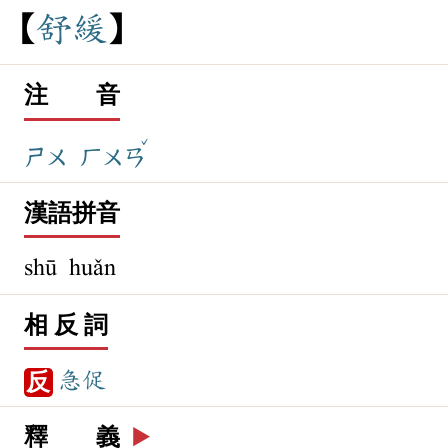
舒
緩
注 音
ˇ
ㄕㄨ
ㄏㄨㄢ
漢語拼音
shū huǎn
相 反 詞
急促
反
釋 義
▶️