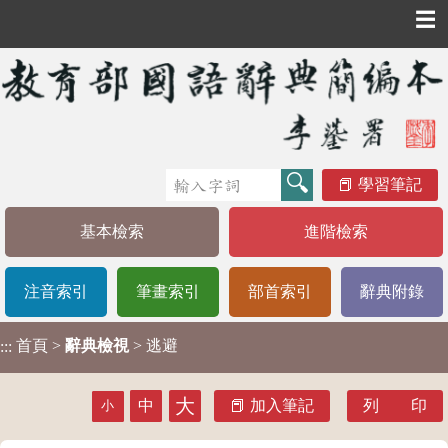
☰
學習筆記
基本檢索
進階檢索
注音索引
筆畫索引
部首索引
辭典附錄
首頁
>
辭典檢視
> 逃避
:::
大
中
加入筆記
列 印
小