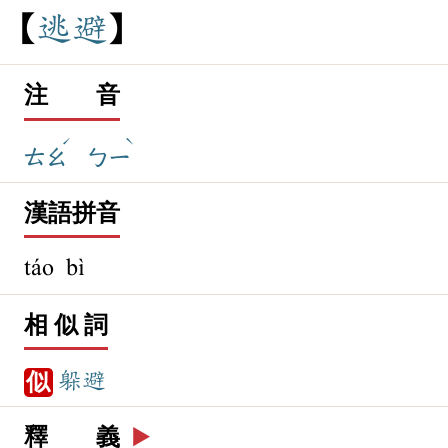
逃
避
注 音
ˊ
ˋ
ㄊㄠ
ㄅㄧ
漢語拼音
táo bì
相 似 詞
躲避
似
釋 義
▶️