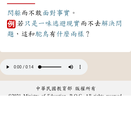
閃躲
而不敢
面對
事實
。
若
只是
一味
逃避
現實
而不去
解決
問
例
題
，這和
駝鳥
有
什麼
兩樣
？
中華民國教育部 版權所有
©2021 Ministry of Education, R.O.C. All rights reserved.