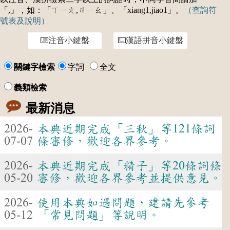
「,」，如：「ㄒㄧㄤ,ㄐㄧㄠ」、「xiang1,jiao1」。
（查詢符
號表及說明）
注音小鍵盤
漢語拼音小鍵盤
關鍵字檢索
字詞
全文
義類檢索
最新消息
2026-
本典近期完成「三秋」等121條詞
07-07
條審修，歡迎各界參考。
2026-
本典近期完成「精子」等20條詞條
05-20
審修，歡迎各界參考並提供意見。
2026-
使用本典如遇問題，建請先參考
05-12
「常見問題」等說明。