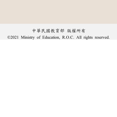
中華民國教育部 版權所有
©2021 Ministry of Education, R.O.C. All rights reserved.
︿
:::
個資法及隱私聲明
|
辭典公眾授權網
|
意見交流
|
網網相連
三峽總院區地址：新北市三峽區三樹路2號、
臺北院區地址：臺北市大安區和平東路一段179號、
回頂端
臺中院區地址：臺中市豐原區師範街67號
電話總機：
(02)7740-7890
、
傳真：(02)7740-7064、
TANet VoIP：9009-7890
線上人數: 1846