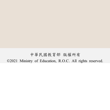
中華民國教育部 版權所有
©2021 Ministry of Education, R.O.C. All rights reserved.
︿
:::
個資法及隱私聲明
|
辭典公眾授權網
|
意見交流
|
網網相連
三峽總院區地址：新北市三峽區三樹路2號、
臺北院區地址：臺北市大安區和平東路一段179號、
回頂端