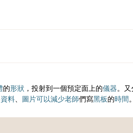
體
的
形狀
，投射到一個預定面上的
儀器
。又
影
資料
、
圖片
可以
減少
老師
們寫
黑板
的
時間