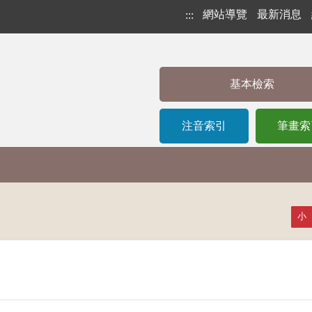
網站導覽
最新消息
:::
基本檢索
注音索引
筆畫索
小