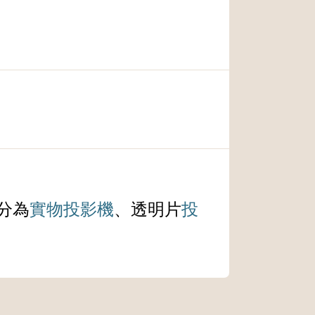
分為
實物
投影機
、透明片
投
。