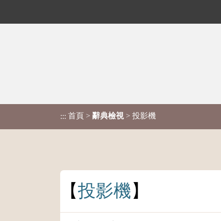
首頁
>
辭典檢視
> 投影機
:::
投
影
機