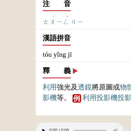
注 音
ˊ
ˇ
ㄊㄡ
ㄧㄥ
ㄐㄧ
漢語拼音
tóu yǐng jī
釋 義
▶️
利用
強光及
透鏡
將原圖或
物
影機
等。
利用
投影機
投
例