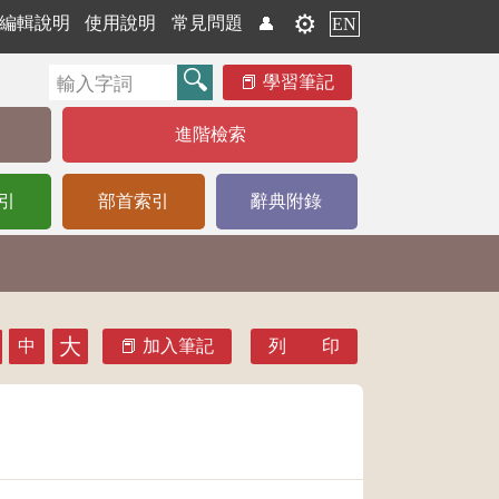
⚙️
編輯說明
使用說明
常見問題
👤
EN
學習筆記
進階檢索
引
部首索引
辭典附錄
大
中
加入筆記
列 印