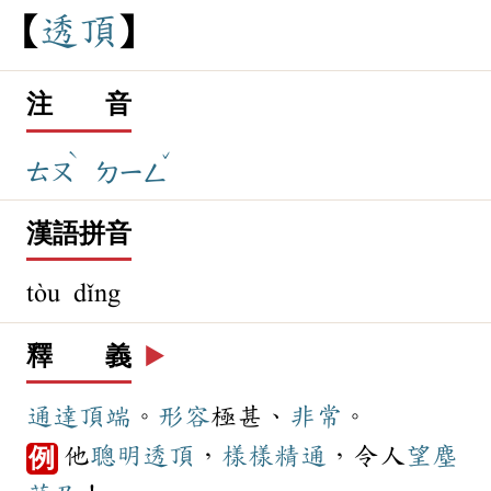
透
頂
注 音
ˋ
ˇ
ㄊㄡ
ㄉㄧㄥ
漢語拼音
tòu dǐng
釋 義
▶️
通達
頂端
。
形容
極甚、
非常
。
他
聰明
透頂
，
樣樣
精通
，令人
望塵
例