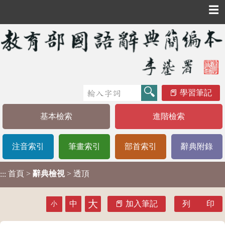
☰
學習筆記
基本檢索
進階檢索
注音索引
筆畫索引
部首索引
辭典附錄
首頁
>
辭典檢視
> 透頂
:::
大
中
加入筆記
列 印
小