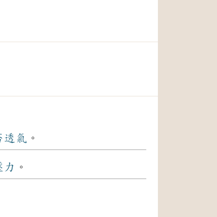
否
透氣
。
壓力
。