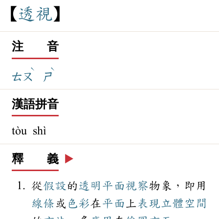
透
視
注 音
ˋ
ˋ
ㄊㄡ
ㄕ
漢語拼音
tòu shì
釋 義
▶️
從
假設
的
透明
平面
視察
物象，即用
線條
或
色彩
在
平面
上
表現
立體
空間