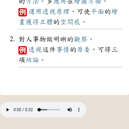
的
方法
。多
應用
在
繪圖
方面
。
運用
透視
原理
，可使
平面
的
繪
例
畫
獲得
立體
的
空間感
。
對人事物做明晰的
觀察
。
透視
這件
事情
的
原委
，可得三
例
項
結論
。