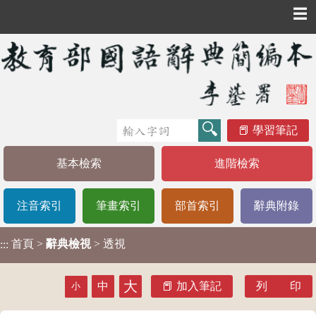
☰
學習筆記
基本檢索
進階檢索
注音索引
筆畫索引
部首索引
辭典附錄
首頁
>
辭典檢視
> 透視
:::
大
中
加入筆記
列 印
小