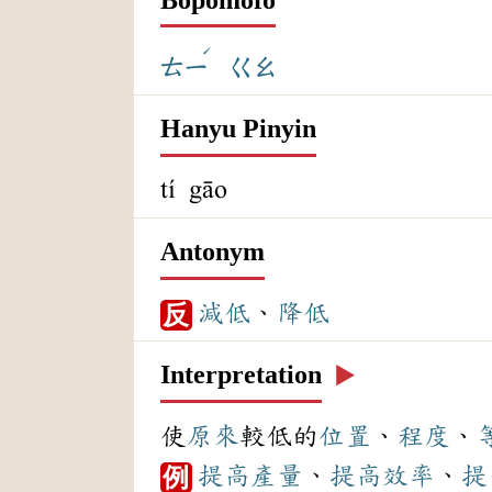
ˊ
ㄊㄧ
ㄍㄠ
Hanyu Pinyin
tí gāo
Antonym
減低
、
降低
反
Interpretation
▶️
使
原來
較低的
位置
、
程度
、
提高
產量
、
提高
效率
、
提
例