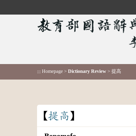
Homepage
>
Dictionary Review
> 提高
:::
提
高
Bopomofo