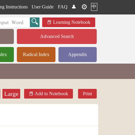
⚙️
中
ng Instructions
User Guide
FAQ
👤
Learning Notebook
Advanced Search
ndex
Radical Index
Appendix
Large
Add to Notebook
Print