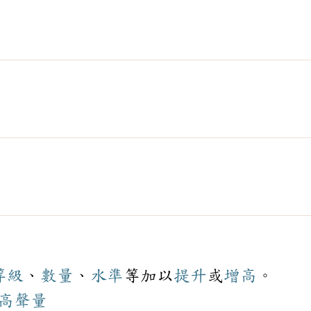
等級
、
數量
、
水準
等加以
提升
或
增高
。
高
聲量