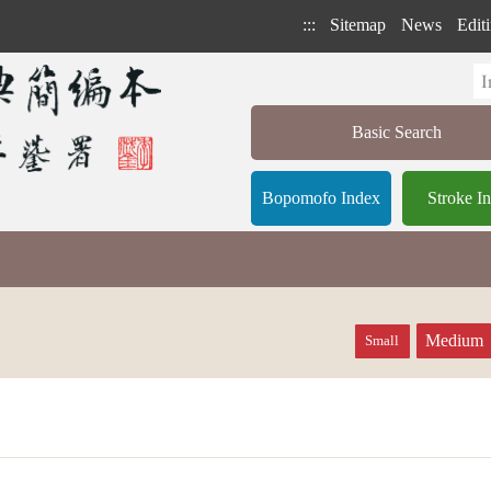
:::
Sitemap
News
Editi
Basic Search
Bopomofo Index
Stroke I
Medium
Small