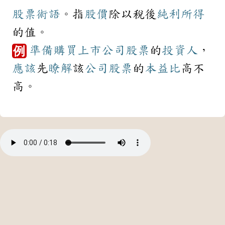
股票
術語
。指
股價
除以稅後
純利
所得
的值。
準備
購買
上市
公司
股票
的
投資人
，
例
應該
先
瞭解
該
公司
股票
的
本益比
高不
高。