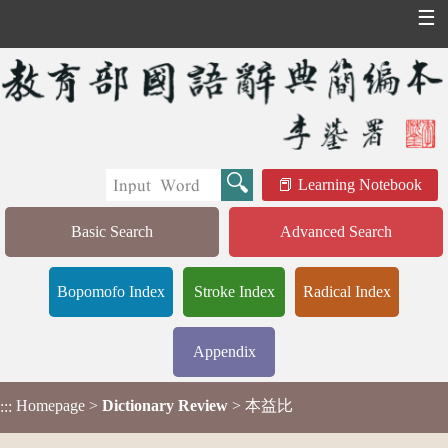
☰
Learning Notebook
Basic Search
Advanced Search
Bopomofo Index
Stroke Index
Radical Index
Appendix
Homepage
>
Dictionary Review
> 本益比
:::