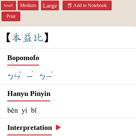
Large
Medium
Add to Notebook
Small
Print
本
益
比
Bopomofo
ˇ
ˋ
ˇ
ㄅㄣ
ㄧ
ㄅㄧ
Hanyu Pinyin
běn yì bǐ
Interpretation
▶️