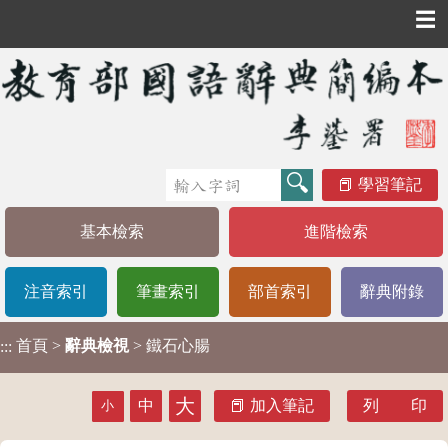
☰
學習筆記
基本檢索
進階檢索
注音索引
筆畫索引
部首索引
辭典附錄
首頁
>
辭典檢視
> 鐵石心腸
:::
大
中
加入筆記
列 印
小