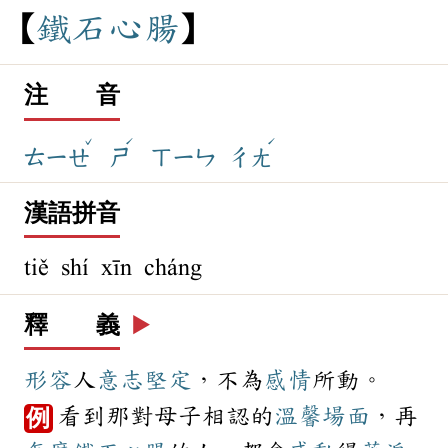
鐵
石
心
腸
注 音
ˇ
ˊ
ˊ
ㄊㄧㄝ
ㄕ
ㄒㄧㄣ
ㄔㄤ
漢語拼音
tiě shí xīn cháng
釋 義
▶️
形容
人
意志
堅定
，不為
感情
所動。
看到那對母子相認的
溫馨
場面
，再
例