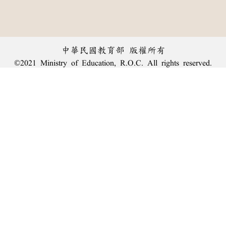
中華民國教育部 版權所有
©2021 Ministry of Education, R.O.C. All rights reserved.
︿
:::
個資法及隱私聲明
|
辭典公眾授權網
|
意見交流
|
網網相連
三峽總院區地址：新北市三峽區三樹路2號、
臺北院區地址：臺北市大安區和平東路一段179號、
回頂端
臺中院區地址：臺中市豐原區師範街67號
電話總機：
(02)7740-7890
、
傳真：(02)7740-7064、
TANet VoIP：9009-7890
線上人數: 2345
累積總人次: 239,854,388