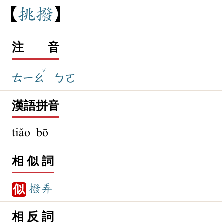
挑
撥
注 音
ˇ
ㄊㄧㄠ
ㄅㄛ
漢語拼音
tiǎo bō
相 似 詞
撥弄
似
相 反 詞