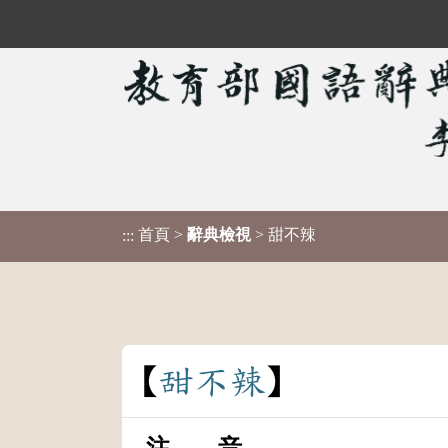
首頁
>
辭典檢視
> 甜不辣
:::
甜
不
辣
注 音