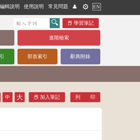
⚙️
編輯說明
使用說明
常見問題
👤
EN
學習筆記
進階檢索
引
部首索引
辭典附錄
大
中
加入筆記
列 印