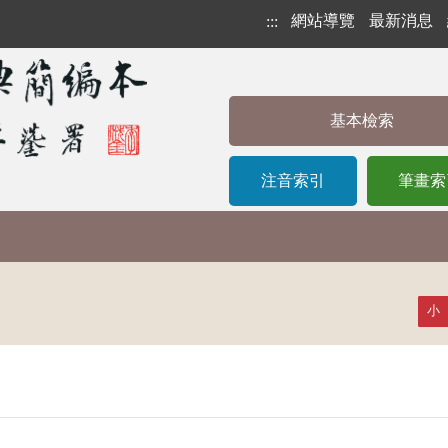
網站導覽
最新消息
:::
基本檢索
注音索引
筆畫索
小