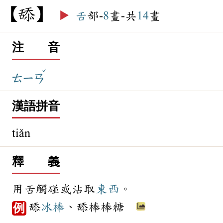
舔
▶️
舌
部-
8
畫-共
14
畫
注 音
ˇ
ㄊㄧㄢ
漢語拼音
tiǎn
釋 義
用舌觸碰或沾取
東西
。
舔
冰棒
、舔棒棒糖
例