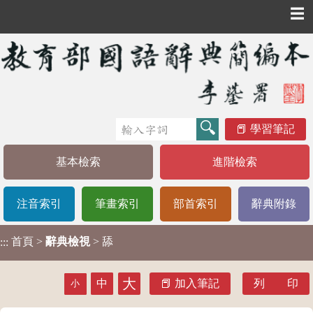
☰
學習筆記
基本檢索
進階檢索
注音索引
筆畫索引
部首索引
辭典附錄
首頁
>
辭典檢視
> 舔
:::
大
中
加入筆記
列 印
小