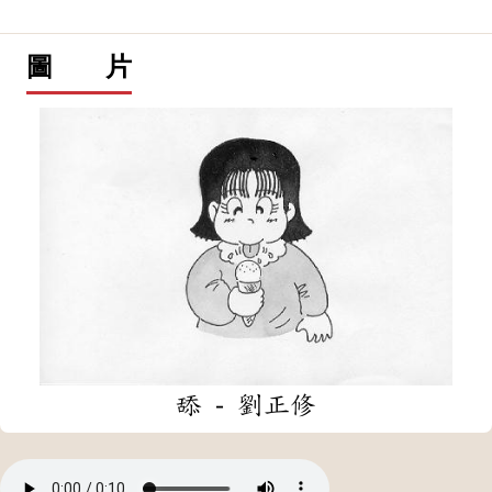
圖 片
舔 - 劉正修