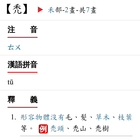
禿
▶️
禾
部-
2
畫-共
7
畫
注 音
ㄊㄨ
漢語拼音
tū
釋 義
形容
物體
沒有
毛、髮、
草木
、
枝葉
等。
禿頭
、禿山、禿樹
例