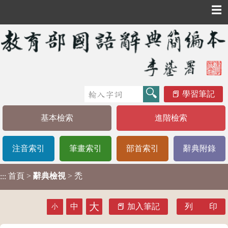
☰
學習筆記
基本檢索
進階檢索
注音索引
筆畫索引
部首索引
辭典附錄
首頁
>
辭典檢視
> 禿
:::
大
中
加入筆記
列 印
小