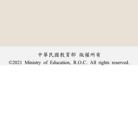
中華民國教育部 版權所有
©2021 Ministry of Education, R.O.C. All rights reserved.
︿
:::
個資法及隱私聲明
|
辭典公眾授權網
|
意見交流
|
網網相連
三峽總院區地址：新北市三峽區三樹路2號、
臺北院區地址：臺北市大安區和平東路一段179號、
回頂端
臺中院區地址：臺中市豐原區師範街67號
電話總機：
(02)7740-7890
、
傳真：(02)7740-7064、