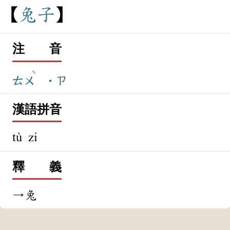
兔
子
注 音
ˋ
ㄊㄨ
˙ㄗ
漢語拼音
tù zi
釋 義
→兔