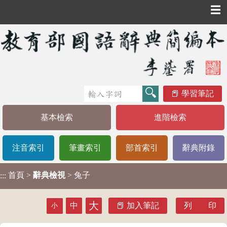
☰
學習筆記
基本檢索
進階檢索
注音索引
筆畫索引
部首索引
辭典附錄
首頁
>
辭典檢視
> 兔子
:::
大
中
加入筆記
列 印
小