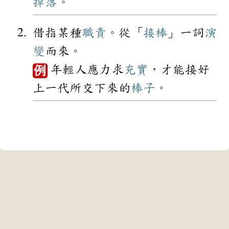
掉落
。
借指某種
職責
。從「
接棒
」一詞
演
變
而來。
年輕人應力求
充實
，才能接好
例
上一代所交下來的
棒子
。