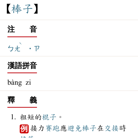
棒
子
注 音
ˋ
ㄅㄤ
˙ㄗ
漢語拼音
bàng zi
釋 義
粗短的
棍子
。
接力
賽跑
應
避免
棒子
在
交接
時
例