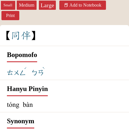
Large
Medium
Add to Notebook
Small
Print
同
伴
Bopomofo
ˊ
ˋ
ㄊㄨㄥ
ㄅㄢ
Hanyu Pinyin
tóng bàn
Synonym