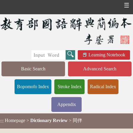
☰
Learning Notebook
Basic Search
Advanced Search
Bopomofo Index
Stroke Index
Radical Index
Appendix
Homepage
>
Dictionary Review
> 同伴
:::