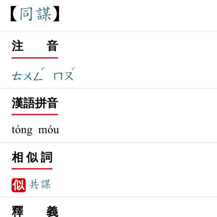
同
謀
注 音
ˊ
ˊ
ㄊㄨㄥ
ㄇㄡ
漢語拼音
tóng móu
相 似 詞
共謀
似
釋 義