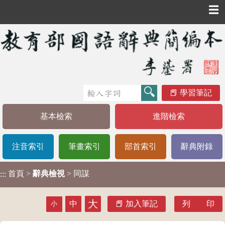
☰
學習筆記
基本檢索
進階檢索
注音索引
筆畫索引
部首索引
辭典附錄
首頁
>
辭典檢視
> 同謀
:::
大
中
加入筆記
列 印
小