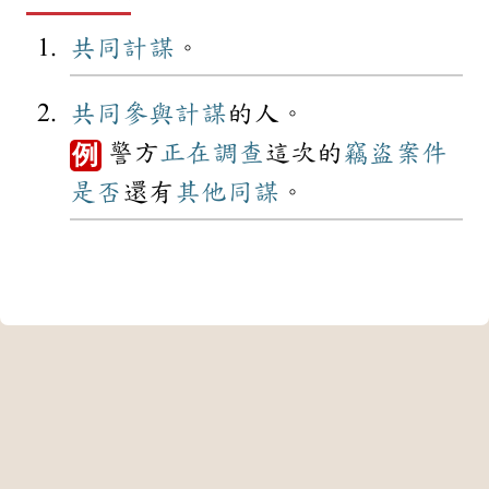
共同
計謀
。
共同
參與
計謀
的人。
警方
正在
調查
這次的
竊盜
案件
例
是否
還有
其他
同謀
。