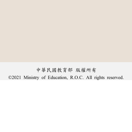
中華民國教育部 版權所有
©2021 Ministry of Education, R.O.C. All rights reserved.
︿
:::
個資法及隱私聲明
|
辭典公眾授權網
|
意見交流
|
網網相連
三峽總院區地址：新北市三峽區三樹路2號、
臺北院區地址：臺北市大安區和平東路一段179號、