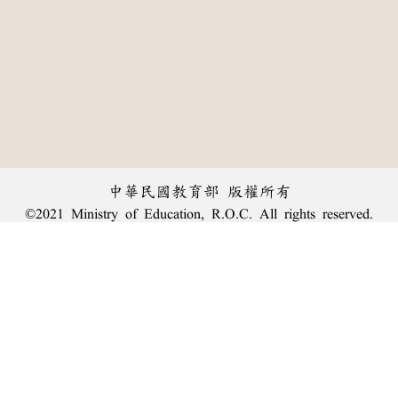
中華民國教育部 版權所有
©2021 Ministry of Education, R.O.C. All rights reserved.
︿
:::
個資法及隱私聲明
|
辭典公眾授權網
|
意見交流
|
網網相連
三峽總院區地址：新北市三峽區三樹路2號、
臺北院區地址：臺北市大安區和平東路一段179號、
回頂端
臺中院區地址：臺中市豐原區師範街67號