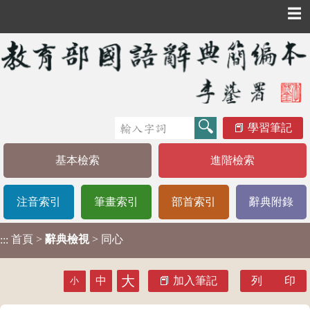
☰
學習筆記
基本檢索
進階檢索
注音索引
筆畫索引
部首索引
辭典附錄
首頁
>
辭典檢視
> 同心
:::
大
中
加入筆記
列 印
小