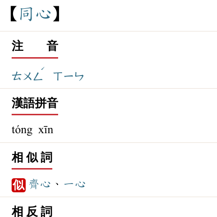
同
心
注 音
ˊ
ㄊㄨㄥ
ㄒㄧㄣ
漢語拼音
tóng xīn
相 似 詞
齊心
、
一心
似
相 反 詞