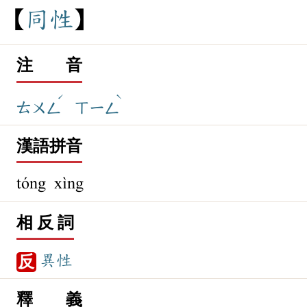
同
性
注 音
ˊ
ˋ
ㄊㄨㄥ
ㄒㄧㄥ
漢語拼音
tóng xìng
相 反 詞
異性
反
釋 義