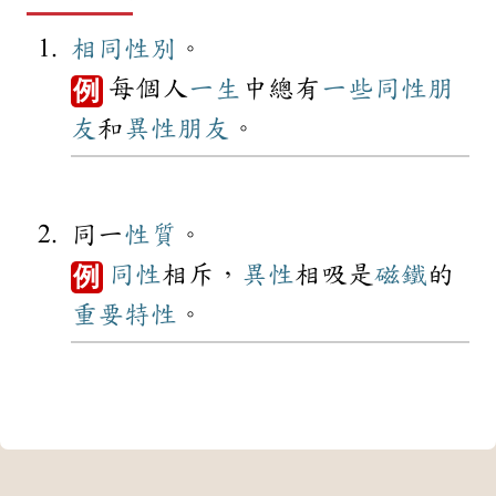
相同
性別
。
每個人
一生
中總有
一些
同性
朋
例
友
和
異性
朋友
。
同一
性質
。
同性
相斥，
異性
相吸是
磁鐵
的
例
重要
特性
。