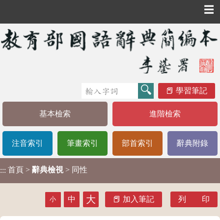
☰
學習筆記
基本檢索
進階檢索
注音索引
筆畫索引
部首索引
辭典附錄
首頁
>
辭典檢視
> 同性
:::
大
中
加入筆記
列 印
小