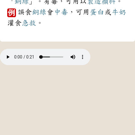
「
銅綠
」。有毒，可用以
製造
顏料
。
誤食
銅綠
會
中毒
，可用
蛋白
或
牛奶
例
灌食
急救
。