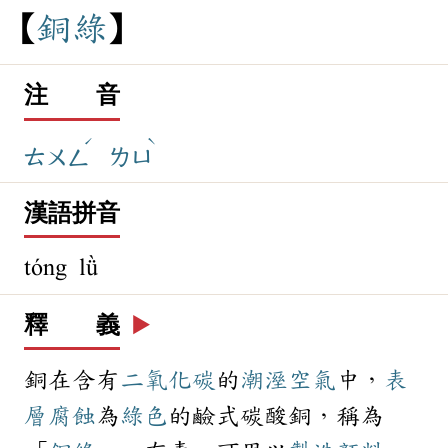
銅
綠
注 音
ˊ
ˋ
ㄊㄨㄥ
ㄌㄩ
漢語拼音
tóng lǜ
釋 義
▶️
銅在含有
二氧化碳
的
潮溼
空氣
中，
表
層
腐蝕
為
綠色
的鹼式碳酸銅，稱為