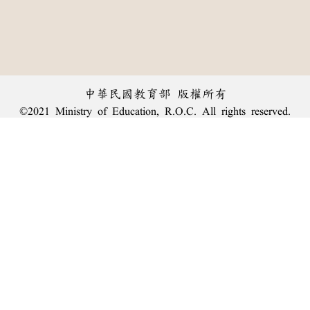
中華民國教育部 版權所有
©2021 Ministry of Education, R.O.C. All rights reserved.
︿
:::
個資法及隱私聲明
|
辭典公眾授權網
|
意見交流
|
網網相連
三峽總院區地址：新北市三峽區三樹路2號、
臺北院區地址：臺北市大安區和平東路一段179號、
回頂端
臺中院區地址：臺中市豐原區師範街67號
電話總機：
(02)7740-7890
、
傳真：(02)7740-7064、
TANet VoIP：9009-7890
線上人數: 2269