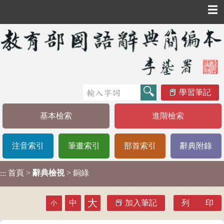
☰
學習筆記
基本檢索
進階檢索
注音索引
筆畫索引
部首索引
辭典附錄
首頁
>
辭典檢視
> 銅綠
:::
大
中
加入筆記
列 印
小