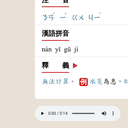
ˊ
ˇ
ˋ
ㄋㄢ
ㄧ
ㄍㄨ
ㄐㄧ
漢語拼音
nán yǐ gū jì
釋 義
▶️
無法
計算
。
水災
為患，
例