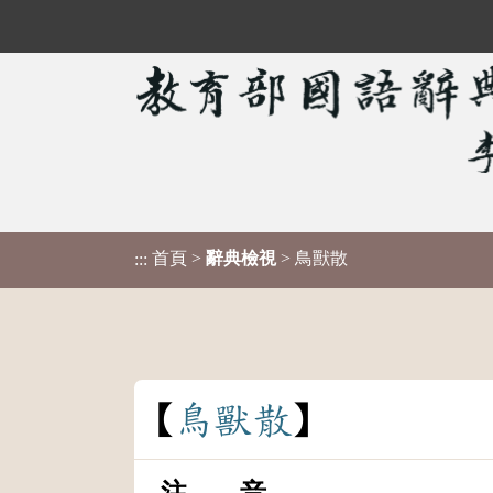
首頁
>
辭典檢視
> 鳥獸散
:::
鳥
獸
散
注 音