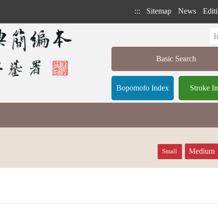
:::
Sitemap
News
Editi
Basic Search
Bopomofo Index
Stroke I
Medium
Small