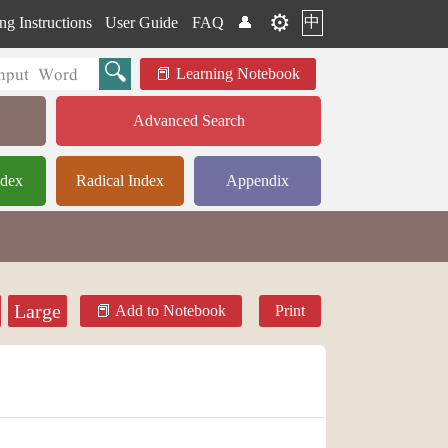
⚙️
中
ng Instructions
User Guide
FAQ
👤
Learning Notebook
Advanced Search
ndex
Radical Index
Appendix
Large
Add to Notebook
Print