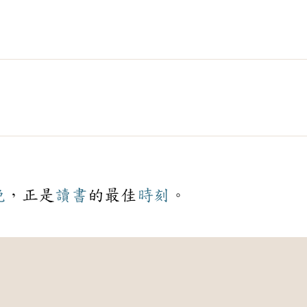
晚
，正是
讀書
的最佳
時刻
。