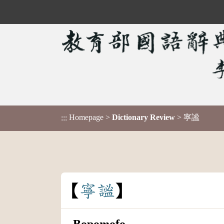
Homepage
>
Dictionary Review
> 寧謐
:::
寧
謐
Bopomofo