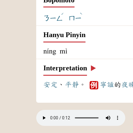
ˊ
ˋ
ㄋㄧㄥ
ㄇㄧ
Hanyu Pinyin
níng mì
Interpretation
▶️
安定
、
平靜
。
寧謐
的
夜
例