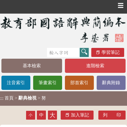
☰
學習筆記
基本檢索
進階檢索
注音索引
筆畫索引
部首索引
辭典附錄
首頁
>
辭典檢視
> 努
:::
大
中
加入筆記
列 印
小