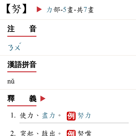
努
▶️
力
部-
5
畫-共
7
畫
注 音
ˇ
ㄋㄨ
漢語拼音
nǔ
釋 義
▶️
使力、
盡力
。
努力
例
突起、鼓出。
努嘴
例