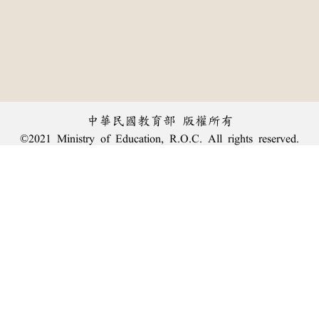
中華民國教育部 版權所有
©2021 Ministry of Education, R.O.C. All rights reserved.
︿
:::
個資法及隱私聲明
|
辭典公眾授權網
|
意見交流
|
網網相連
三峽總院區地址：新北市三峽區三樹路2號、
臺北院區地址：臺北市大安區和平東路一段179號、
回頂端
臺中院區地址：臺中市豐原區師範街67號
電話總機：
(02)7740-7890
、
傳真：(02)7740-7064、
TANet VoIP：9009-7890