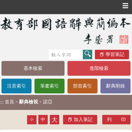
☰
學習筆記
基本檢索
進階檢索
注音索引
筆畫索引
部首索引
辭典附錄
首頁
>
辭典檢視
> 諾亞
:::
大
中
加入筆記
列 印
小