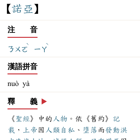
諾
亞
注 音
ˋ
ˋ
ㄋㄨㄛ
ㄧㄚ
漢語拼音
nuò yà
釋 義
▶️
《
聖經
》中的
人物
。依《舊約》
記
載
，
上帝
因
人類
自私
、
墮落
而
發動
洪