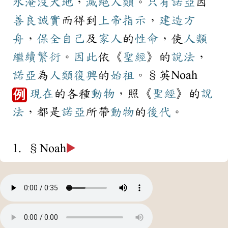
水
淹沒
大地
，
滅絕
人類
。
只有
諾亞
因
善良
誠實
而得到
上帝
指示
，
建造
方
舟
，
保全
自己
及
家人
的
性命
，使
人類
繼續
繁衍
。
因此
依《
聖經
》的
說法
，
諾亞
為
人類
復興
的
始祖
。§英Noah
現在
的各種
動物
，照《
聖經
》的
說
例
法
，都是
諾亞
所帶
動物
的
後代
。
1. §Noah
▶️