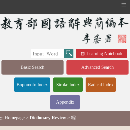
☰
Learning Notebook
Basic Search
Advanced Search
Bopomofo Index
Stroke Index
Radical Index
Appendix
Homepage
>
Dictionary Review
> 糯
:::