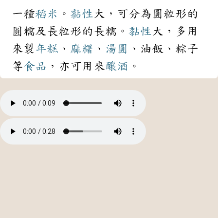
一種
稻米
。
黏性
大，可分為圓粒形的
圓糯及長粒形的長糯。
黏性
大，多用
來製
年糕
、
麻糬
、
湯圓
、油飯、粽子
等
食品
，亦可用來
釀酒
。