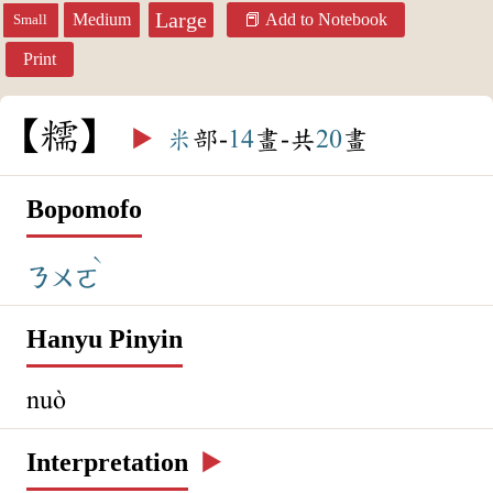
Large
Medium
Add to Notebook
Small
Print
糯
▶️
米
部-
14
畫-共
20
畫
Bopomofo
ˋ
ㄋㄨㄛ
Hanyu Pinyin
nuò
Interpretation
▶️