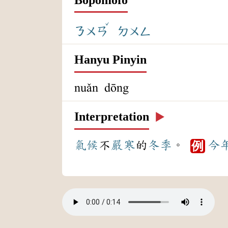
ˇ
ㄋㄨㄢ
ㄉㄨㄥ
Hanyu Pinyin
nuǎn dōng
Interpretation
▶️
氣候
不
嚴寒
的
冬季
。
今
例