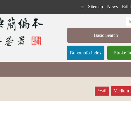
:::
Sitemap
News
Editi
Basic Search
Bopomofo Index
Stroke I
Medium
Small