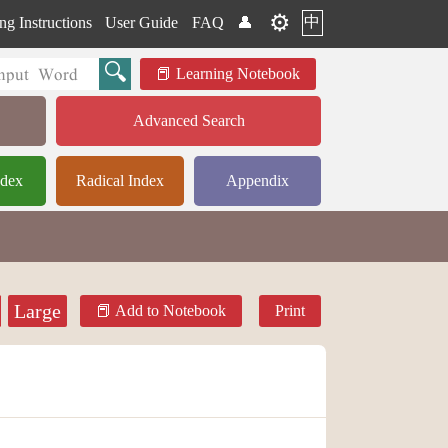
⚙️
中
ng Instructions
User Guide
FAQ
👤
Learning Notebook
Advanced Search
ndex
Radical Index
Appendix
Large
Add to Notebook
Print