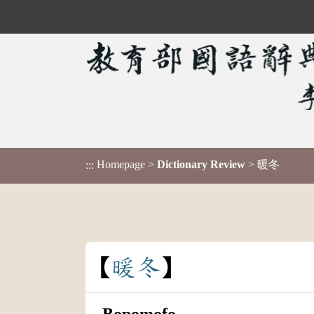
Homepage
>
Dictionary Review
> 暖冬
:::
暖
冬
Bopomofo