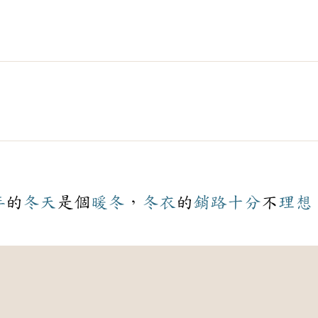
年
的
冬天
是個
暖冬
，
冬衣
的
銷路
十分
不
理想