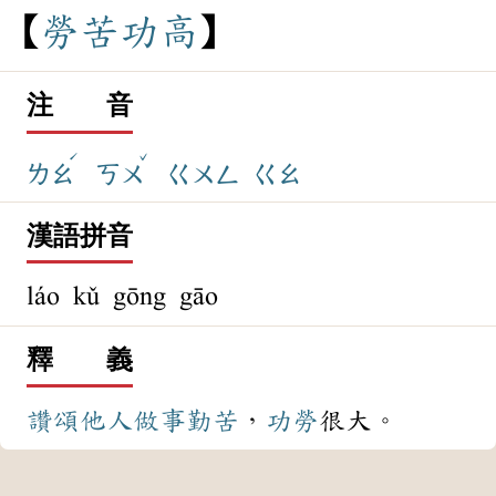
勞
苦
功
高
注 音
ˊ
ˇ
ㄌㄠ
ㄎㄨ
ㄍㄨㄥ
ㄍㄠ
漢語拼音
láo kǔ gōng gāo
釋 義
讚頌
他人
做事
勤苦
，
功勞
很大。