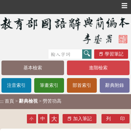
☰
學習筆記
基本檢索
進階檢索
注音索引
筆畫索引
部首索引
辭典附錄
首頁
>
辭典檢視
> 勞苦功高
:::
大
中
加入筆記
列 印
小