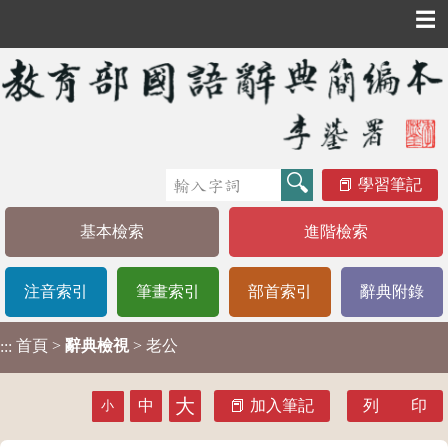
☰
學習筆記
基本檢索
進階檢索
注音索引
筆畫索引
部首索引
辭典附錄
首頁
>
辭典檢視
> 老公
:::
大
中
加入筆記
列 印
小