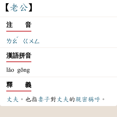
老
公
注 音
ˇ
ㄌㄠ
ㄍㄨㄥ
漢語拼音
lǎo gōng
釋 義
丈夫
。也指
妻子
對
丈夫
的
親密
稱呼
。