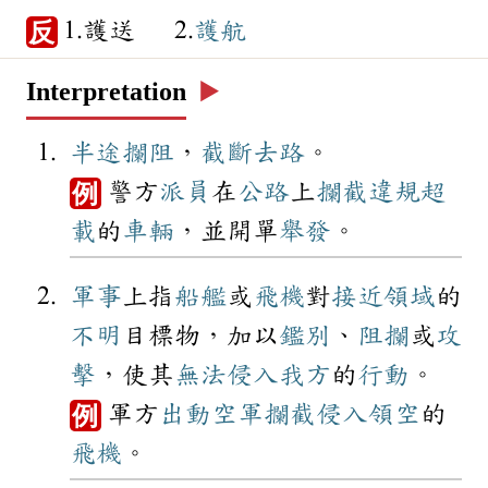
1.護送 2.
護航
反
Interpretation
▶️
半途
攔阻
，
截斷
去路
。
警方
派員
在
公路
上
攔截
違規
超
例
載
的
車輛
，並開單
舉發
。
軍事
上指
船艦
或
飛機
對
接近
領域
的
不明
目標物，加以
鑑別
、
阻攔
或
攻
擊
，使其
無法
侵入
我方
的
行動
。
軍方
出動
空軍
攔截
侵入
領空
的
例
飛機
。