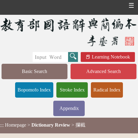
☰
Learning Notebook
Basic Search
Advanced Search
Bopomofo Index
Stroke Index
Radical Index
Appendix
Homepage
>
Dictionary Review
> 攔截
:::