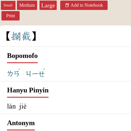
Large
Medium
Add to Notebook
Small
Print
攔
截
Bopomofo
ˊ
ˊ
ㄌㄢ
ㄐㄧㄝ
Hanyu Pinyin
lán jié
Antonym