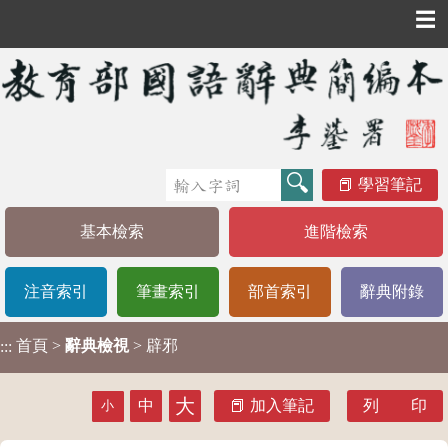
☰
學習筆記
基本檢索
進階檢索
注音索引
筆畫索引
部首索引
辭典附錄
首頁
>
辭典檢視
> 辟邪
:::
大
中
加入筆記
列 印
小