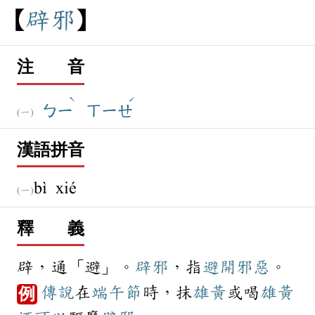
辟
邪
注 音
ˋ
ˊ
ㄅㄧ
ㄒㄧㄝ
漢語拼音
bì xié
釋 義
辟，通「避」。
辟邪
，指
避開
邪惡
。
傳說
在
端午節
時，抹
雄黃
或喝
雄黃
例