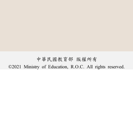
中華民國教育部 版權所有
©2021 Ministry of Education, R.O.C. All rights reserved.
︿
:::
個資法及隱私聲明
|
辭典公眾授權網
|
意見交流
|
網網相連
三峽總院區地址：新北市三峽區三樹路2號、
臺北院區地址：臺北市大安區和平東路一段179號、
回頂端
臺中院區地址：臺中市豐原區師範街67號