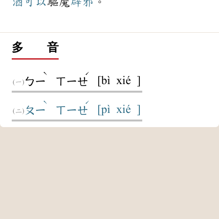
酒
可以
驅魔
辟邪
。
多 音
ˋ
ˊ
[bì xié ]
ㄅㄧ
ㄒㄧㄝ
ˋ
ˊ
[pì xié ]
ㄆㄧ
ㄒㄧㄝ