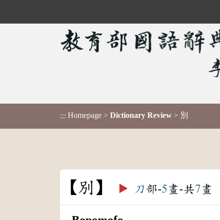
Homepage
>
Dictionary Review
> 別
:::
別
▶️
刀
部-
5
畫-共
7
畫
Bopomofo