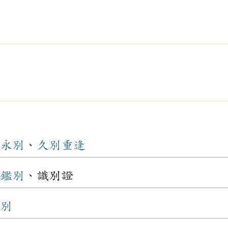
永別
、
久別
重逢
鑑別
、識別證
別