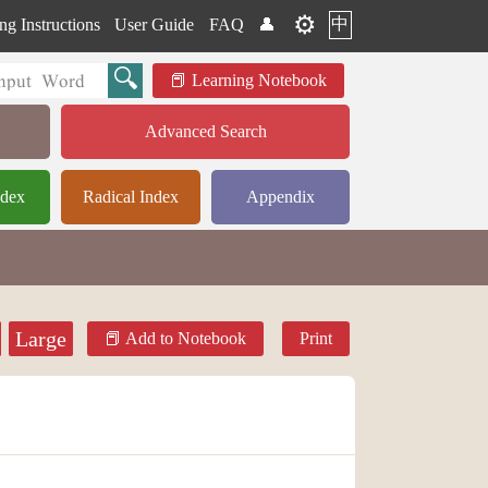
⚙️
中
ng Instructions
User Guide
FAQ
👤
Learning Notebook
Advanced Search
ndex
Radical Index
Appendix
Large
Add to Notebook
Print