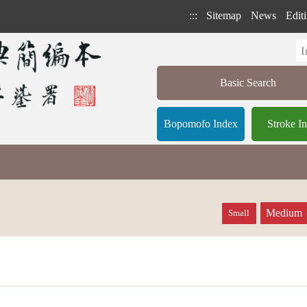
:::
Sitemap
News
Editi
Basic Search
Bopomofo Index
Stroke I
Medium
Small