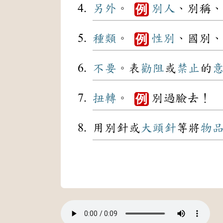
另外
。
別人
、別稱、
例
種類
。
性別
、國別、
例
不要
。表
勸阻
或
禁止
的
扭轉
。
別過臉去！
例
用別針或
大頭針
等將
物