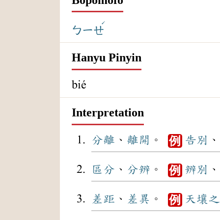
ˊ
ㄅㄧㄝ
Hanyu Pinyin
bié
Interpretation
分離
、
離開
。
告別
、
例
區分
、
分辨
。
辨別
、
例
差距
、
差異
。
天壤之
例