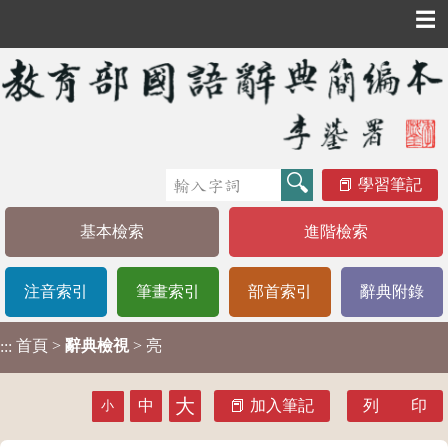
☰
學習筆記
基本檢索
進階檢索
注音索引
筆畫索引
部首索引
辭典附錄
首頁
>
辭典檢視
> 亮
:::
大
中
加入筆記
列 印
小