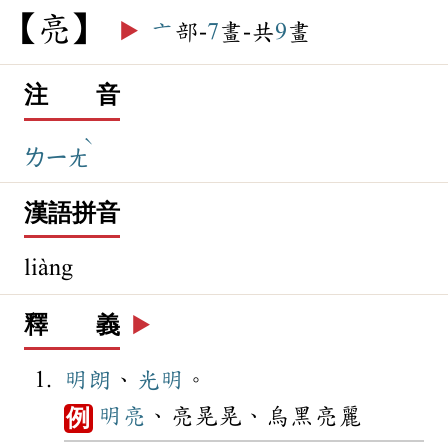
亮
▶️
亠
部-
7
畫-共
9
畫
注 音
ˋ
ㄌㄧㄤ
漢語拼音
liàng
釋 義
▶️
明朗
、
光明
。
明亮
、亮晃晃、烏黑亮麗
例