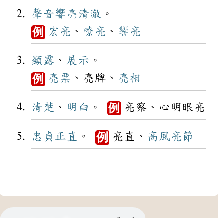
聲音
響亮
清澈
。
宏亮
、
嘹亮
、
響亮
例
顯露
、
展示
。
亮票
、亮牌、
亮相
例
清楚
、
明白
。
亮察、心明眼亮
例
忠貞
正直
。
亮直、
高風亮節
例